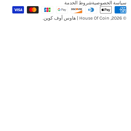
غ
سياسة الخصوصية
شروط الخدمة
طرق
ة
الدفع
© 2026,
House Of Coin | هاوس أوف كوين
.