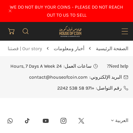
قل إلى المحتوى
WE DO NOT BUY YOUR COINS - PLEASE DO NOT REACH
إغلاق
OUT TO US TO SELL
الصفحة الرئيسية
أخبار ومعلومات
Our story | قصتنا
ساعات العمل:
24 Hours, 7 Days A Week
Need help?
البريد الإلكتروني:
contact@houseofcoin.com
رقم التواصل:
+971 58 538 2242
ل
العربية
tsapp
Youtube
Instagram
Twitter
Tiktok