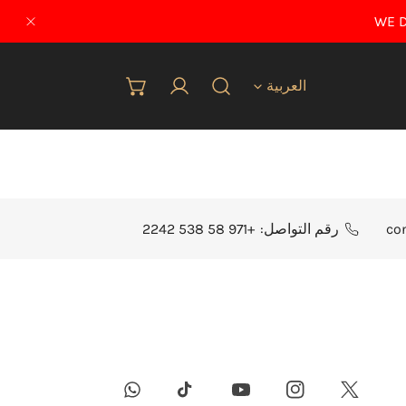
WE D
إغلاق
لغة
العربية
تسجيل الدخول
co
رقم التواصل:
+971 58 538 2242
Whatsapp
Youtube
Instagram
Twitter
Tiktok