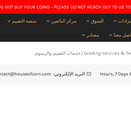
O NOT BUY YOUR COINS - PLEASE DO NOT REACH OUT TO US TO
زادات
السوق
مركز البائعين
منصة التقييم
اصل معنا
مصادر
Grading services &  | خدمات التقييم والرسوم
البريد الإلكتروني:
ntact@houseofcoin.com