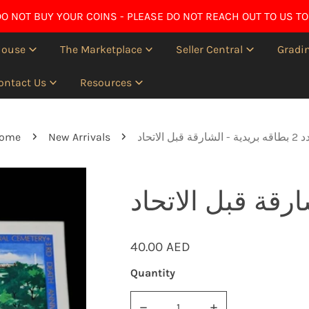
O NOT BUY YOUR COINS - PLEASE DO NOT REACH OUT TO US TO
House
The Marketplace
Seller Central
Gradin
ontact Us
Resources
ome
New Arrivals
 - الشارقة قبل الاتحاد
Regular
40.00 AED
price
Quantity